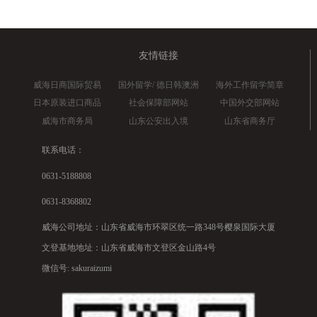
友情链接
威海日商国际贸易
国外留学/ 德日韩澳洲
海外工作留学简章
日本原装进口商品
社会保障部网站
中国外交部网站
威海市商务局
山东公安出入境
山东省商务厅
联系电话：
0631-5188808
0631-8368802
威海公司地址：山东省威海市环翠区统一路348号樱泉国际大厦
文登基地地址：山东省威海市文登区金山路4号
微信号: sakuraizumi