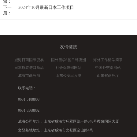
篇：
下一
2024年10月最新日本工作项目
篇：
友情链接
威海日商国际贸易
国外留学/ 德日韩澳洲
海外工作留学简章
日本原装进口商品
社会保障部网站
中国外交部网站
威海市商务局
山东公安出入境
山东省商务厅
联系电话：
0631-5188808
0631-8368802
威海公司地址：山东省威海市环翠区统一路348号樱泉国际大厦
文登基地地址：山东省威海市文登区金山路4号