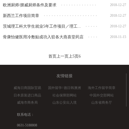
欧洲厨师/掷威厨师条件及要求
· · · · · · · · · · · · · · · · · · · · · · · · · · · ·
2018-12-27
新西兰工作项目简章
· · · · · · · · · · · · · · · · · · · · · · · · · · · · · · · · · · 
2018-12-27
茨城理工科大学生就业5年工作项目／理工...
· · · · · · · · · · · · · · · · · · 
2018-12-27
骨康怡健医用冷敷贴成功入驻各大燕喜堂药店
· · · · · · · · · · · · · · · · · 
2018-11-15
首页
上一页
上5页
6
友情链接
威海日商国际贸易
国外留学/ 德日韩澳洲
海外工作留学简章
日本原装进口商品
社会保障部网站
中国外交部网站
威海市商务局
山东公安出入境
山东省商务厅
联系电话：
0631-5188808